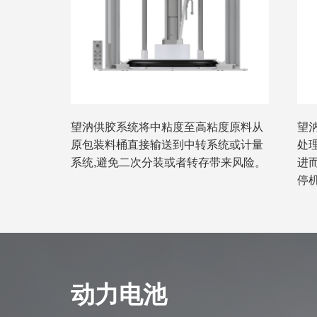
望汭供胶系统将中粘度至高粘度原料从
望
原包装料桶直接输送到中转系统或计量
处
系统,避免二次分装或者转存带来风险。
进
停
动力电池