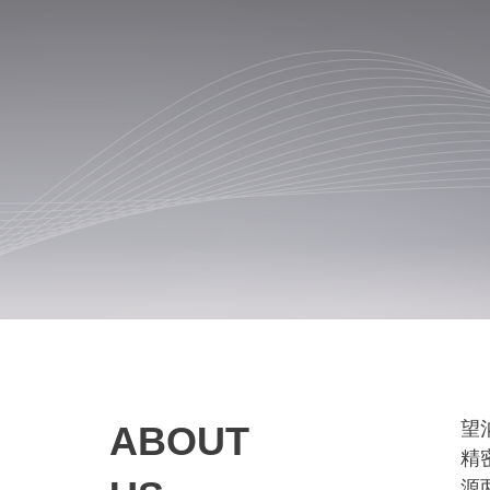
望
ABOUT
精
源