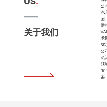
US
.
公
汽
国
供
关于我们
V
术
3
公
流
领
“
案